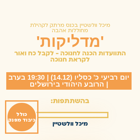
מיכל וולשטיין בכנס מרתק לקהילת
מחוללות אהבה
'מדליקות'
התוועדות הכנה לחנוכה - לקבל כח ואור
לקראת חנוכה
יום רביעי כ' כסליו (14.12) | 19:30 בערב
| הרובע היהודי בירושלים
בהשתתפות:
כולל
כיבוד מפנק
מיכל וולשטיין